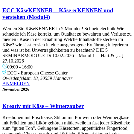
ECC KäseKENNER – Käse erKENNEN und
verstehen (Modul4)
Werden Sie KäseKENNER in 5 Modulen! Schneidetechnik Wie
schneide ich Käse korrekt, um Qualität zu bewahren und Verluste zu
meiden? Käse in der Ernährung Welche Inhaltsstoffe stecken im
Käse? wie lässt er sich in eine ausgewogene Ernährung integrieren
und was ist bei Unverträglichkeiten zu beachten? DIE 5
SEMINARMODULE Di 10.02.2026 Modul 1 Hart-& […]
27.10.2026
09:00
-
16:00
ECC - European Cheese Center
Owiedenfeldstr. 18, 30559 Hannover
ANMELDEN
November 2026
Kreativ mit Käse – Winterzauber
Kreationen mit Frischkäse, Stilton mit Portwein oder Weinbergkäse
mit Früchten und Likör gehören mittlerweile in fast jeder Käsetheke
zum “guten Ton”. Gelungene Käsetorten, appetitliches Fingerfood,
spannende Cheeseboards und köstliche Käsevariationen in der