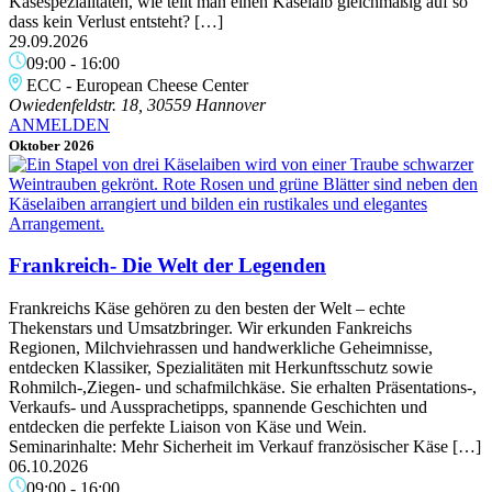
Käsespezialitäten, wie teilt man einen Käselaib gleichmäßig auf so
dass kein Verlust entsteht? […]
29.09.2026
09:00
-
16:00
ECC - European Cheese Center
Owiedenfeldstr. 18, 30559 Hannover
ANMELDEN
Oktober 2026
Frankreich- Die Welt der Legenden
Frankreichs Käse gehören zu den besten der Welt – echte
Thekenstars und Umsatzbringer. Wir erkunden Fankreichs
Regionen, Milchviehrassen und handwerkliche Geheimnisse,
entdecken Klassiker, Spezialitäten mit Herkunftsschutz sowie
Rohmilch-,Ziegen- und schafmilchkäse. Sie erhalten Präsentations-,
Verkaufs- und Aussprachetipps, spannende Geschichten und
entdecken die perfekte Liaison von Käse und Wein.
Seminarinhalte: Mehr Sicherheit im Verkauf französischer Käse […]
06.10.2026
09:00
-
16:00