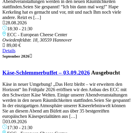
Abendveranstaltungen werden in den neuen Räumlichkeiten
stattfinden.Seien Sie gespannt! “Ich bin dann mal weg!” Hape
Kerkeling hat es gemacht und vor, mit und nach Ihm noch viele
andere. Reizt es […]
28.08.2026
18:30
-
21:30
ECC - European Cheese Center
Owiedenfeldstr. 18, 30559 Hannover
89,00 €
Details
September 2026
Käse-Schlemmerbuffet – 03.09.2026
Ausgebucht
Käse in neuer Umgebung! „Das Herz bleibt – wir erweitern den
Horizont“ Im Frühjahr 2026 eröffnen wir den Anbau des ECC mit
den Schweizer Käse Welten. Einige unserer Abendveranstaltungen
werden in den neuen Räumlichkeiten stattfinden.Seien Sie gespannt!
In der einzigartigen Atmosphäre unserer Käseerlebniswelt können
Sie an diesem Abend am Büfett aus über 35 bestgereiften
europäischen Käsespezialitäten aus […]
03.09.2026
17:30
-
21:30